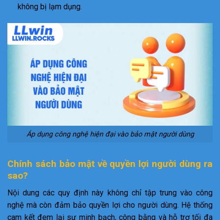
không bị lạm dụng.
Áp dụng công nghệ hiện đại vào bảo mật người dùng
Chính sách bảo mật về quyền lợi người dùng ra
sao?
Nội dung các quy định này không chỉ tập trung vào công
nghệ mà còn đảm bảo quyền lợi cho người dùng. Hệ thống
cam kết đem lại sự minh bạch, công bằng và hỗ trợ tối đa