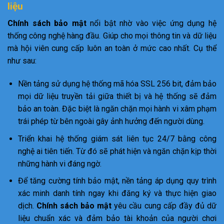
liệu
Chính sách bảo mật
nổi bật nhờ vào việc ứng dụng hệ
thống công nghệ hàng đầu. Giúp cho mọi thông tin và dữ liệu
mà hội viên cung cấp luôn an toàn ở mức cao nhất. Cụ thể
như sau:
Nền tảng sử dụng hệ thống mã hóa SSL 256 bit, đảm bảo
mọi dữ liệu truyền tải giữa thiết bị và hệ thống sẽ đảm
bảo an toàn. Đặc biệt là ngăn chặn mọi hành vi xâm phạm
trái phép từ bên ngoài gây ảnh hưởng đến người dùng.
Triển khai hệ thống giám sát liên tục 24/7 bằng công
nghệ ai tiên tiến. Từ đó sẽ phát hiện và ngăn chặn kịp thời
những hành vi đáng ngờ.
Để tăng cường tính bảo mật, nền tảng áp dụng quy trình
xác minh danh tính ngay khi đăng ký và thực hiện giao
dịch.
Chính sách bảo mật
yêu cầu cung cấp đầy đủ dữ
liệu chuẩn xác và đảm bảo tài khoản của người chơi