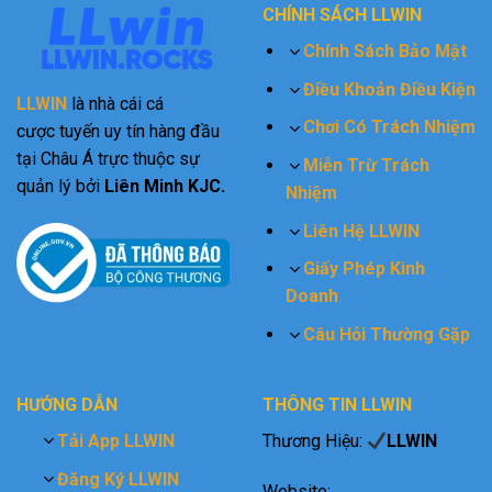
CHÍNH SÁCH LLWIN
Chính Sách Bảo Mật
Điều Khoản Điều Kiện
LLWIN
là nhà cái cá
Chơi Có Trách Nhiệm
cược tuyến uy tín hàng đầu
tại Châu Á trực thuộc sự
Miễn Trừ Trách
quản lý bởi
Liên Minh KJC.
Nhiệm
Liên Hệ LLWIN
Giấy Phép Kinh
Doanh
Câu Hỏi Thường Gặp
HƯỚNG DẪN
THÔNG TIN LLWIN
Tải App LLWIN
Thương Hiệu:
LLWIN
Đăng Ký LLWIN
Website: