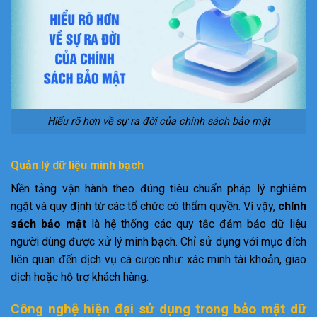
Hiểu rõ hơn về sự ra đời của chính sách bảo mật
Quản lý dữ liệu minh bạch
Nền tảng vận hành theo đúng tiêu chuẩn pháp lý nghiêm
ngặt và quy định từ các tổ chức có thẩm quyền. Vì vậy,
chính
sách bảo mật
là hệ thống các quy tắc đảm bảo dữ liệu
người dùng được xử lý minh bạch. Chỉ sử dụng với mục đích
liên quan đến dịch vụ cá cược như: xác minh tài khoản, giao
dịch hoặc hỗ trợ khách hàng.
Công nghệ hiện đại sử dụng trong bảo mật dữ