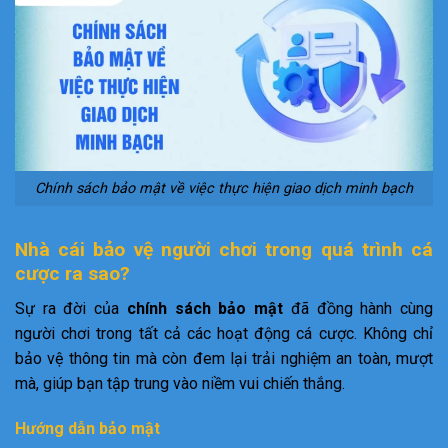
Chính sách bảo mật về việc thực hiện giao dịch minh bạch
Nhà cái bảo vệ người chơi trong quá trình cá
cược ra sao?
Sự ra đời của
chính sách bảo mật
đã đồng hành cùng
người chơi trong tất cả các hoạt động cá cược. Không chỉ
bảo vệ thông tin mà còn đem lại trải nghiệm an toàn, mượt
mà, giúp bạn tập trung vào niềm vui chiến thắng.
Hướng dẫn bảo mật