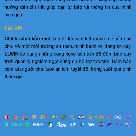
hướng dẫn chi tiết giúp bạn tự bảo vệ thông tin của mình
hiệu quả.
Lời kết
Chính sách bảo mật
là một lời cam kết mạnh mẽ của sân
chơi về một môi trường an toàn, minh bạch và đáng tin cậy.
LLWIN
áp dụng những công nghệ tiên tiến để đảm bảo quy
trình quản lý nghiêm ngặt cùng sự hỗ trợ tận tâm. Đảm bảo
cam kết người chơi luôn an tâm tuyệt đối trong suốt quá trình
tham gia.