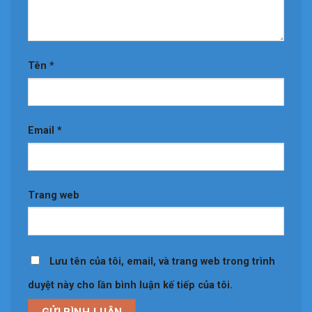
Tên
*
Email
*
Trang web
Lưu tên của tôi, email, và trang web trong trình
duyệt này cho lần bình luận kế tiếp của tôi.