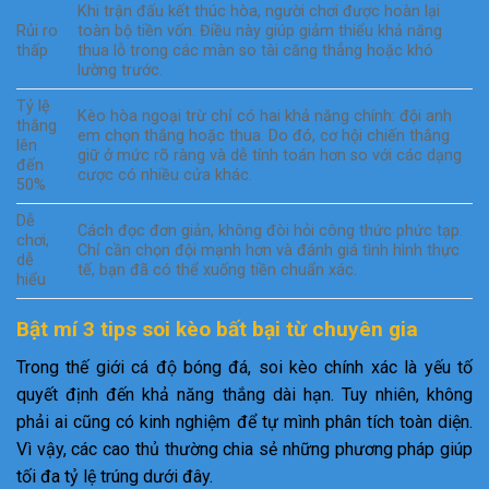
Khi trận đấu kết thúc hòa, người chơi được hoàn lại
Rủi ro
toàn bộ tiền vốn. Điều này giúp giảm thiểu khả năng
thấp
thua lỗ trong các màn so tài căng thẳng hoặc khó
lường trước.
Tỷ lệ
Kèo hòa ngoại trừ chỉ có hai khả năng chính: đội anh
thắng
em chọn thắng hoặc thua. Do đó, cơ hội chiến thắng
lên
giữ ở mức rõ ràng và dễ tính toán hơn so với các dạng
đến
cược có nhiều cửa khác.
50%
Dễ
Cách đọc đơn giản, không đòi hỏi công thức phức tạp.
chơi,
Chỉ cần chọn đội mạnh hơn và đánh giá tình hình thực
dễ
tế, bạn đã có thể xuống tiền chuẩn xác.
hiểu
Bật mí 3 tips soi kèo bất bại từ chuyên gia
Trong thế giới cá độ bóng đá, soi kèo chính xác là yếu tố
quyết định đến khả năng thắng dài hạn. Tuy nhiên, không
phải ai cũng có kinh nghiệm để tự mình phân tích toàn diện.
Vì vậy, các cao thủ thường chia sẻ những phương pháp giúp
tối đa tỷ lệ trúng dưới đây.