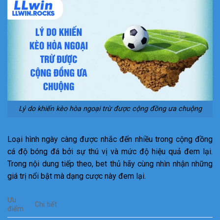
Lý do khiến kèo hòa ngoại trừ được cộng đồng ưa chuộng
Loại hình ngày càng được nhắc đến nhiều trong cộng đồng
cá độ bóng đá bởi sự thú vị và mức độ hiệu quả đem lại.
Trong nội dung tiếp theo, bet thủ hãy cùng nhìn nhận những
giá trị nổi bật mà dạng cược này đem lại.
Ưu
Chi tiết
điểm