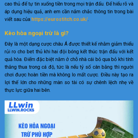
cao thủ để tự tin xuống tiền trong mọi trận đấu. Để hiểu rõ và
áp dụng hiệu quả, anh em cần nắm chắc thông tin trong bài
viết sau của
https://eurostitch.co.uk/
.
Kèo hòa ngoại trừ là gì?
Đây là một dạng cược châu Á được thiết kế nhằm giảm thiểu
rủi ro cho bet thủ khi hai đội bóng kết thúc trận đấu với kết
quả hòa. Điểm đặc biệt nằm ở chỗ nhà cái bỏ qua bỏ khi tính
thắng thua trong cá độ, tức là nếu tỷ số cân bằng thì người
chơi được hoàn tiền mà không lo mất cược. Điều này tạo ra
lợi thế lớn cho những màn so tài có sự chênh lệch nhẹ về
thực lực giữa hai bên.