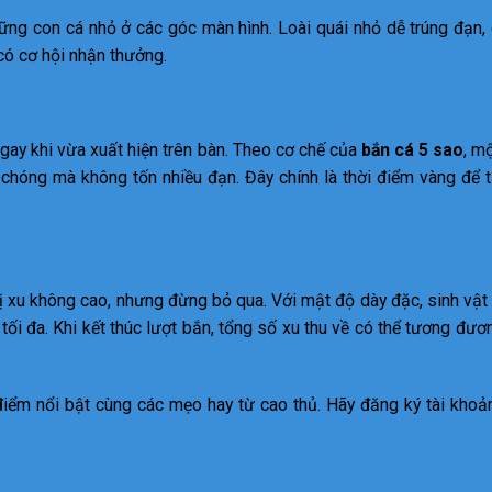
hững con cá nhỏ ở các góc màn hình. Loài quái nhỏ dễ trúng đạn, 
 có cơ hội nhận thưởng.
ay khi vừa xuất hiện trên bàn. Theo cơ chế của
bắn cá 5 sao
, m
h chóng mà không tốn nhiều đạn. Đây chính là thời điểm vàng để 
ị xu không cao, nhưng đừng bỏ qua. Với mật độ dày đặc, sinh vật
tối đa. Khi kết thúc lượt bắn, tổng số xu thu về có thể tương đư
điểm nổi bật cùng các mẹo hay từ cao thủ. Hãy đăng ký tài khoả