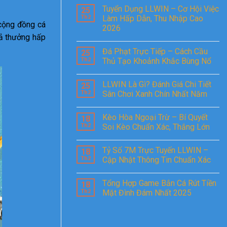
Tuyển Dụng LLWIN – Cơ Hội Việc
25
Th2
Làm Hấp Dẫn, Thu Nhập Cao
 cộng đồng cá
2026
rả thưởng hấp
Đá Phạt Trực Tiếp – Cách Cầu
25
Th2
Thủ Tạo Khoảnh Khắc Bùng Nổ
LLWIN Là Gì? Đánh Giá Chi Tiết
25
Th2
Sân Chơi Xanh Chín Nhất Năm
Kèo Hòa Ngoại Trừ – Bí Quyết
18
Th2
Soi Kèo Chuẩn Xác, Thắng Lớn
Tỷ Số 7M Trực Tuyến LLWIN –
18
Th2
Cập Nhật Thông Tin Chuẩn Xác
Tổng Hợp Game Bắn Cá Rút Tiền
18
Th2
Mặt Đình Đám Nhất 2025