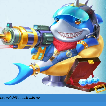
sao với chiến thuật bắn ria