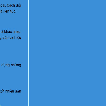
cái. Cách đổi
 liên tục.
há khác nhau.
g săn cá hiệu
áp dụng những
tốn nhiều đạn