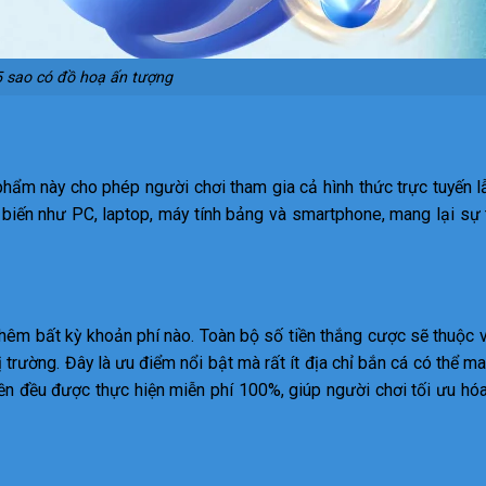
5 sao có đồ hoạ ấn tượng
ẩm này cho phép người chơi tham gia cả hình thức trực tuyến lẫn
hổ biến như PC, laptop, máy tính bảng và smartphone, mang lại sự 
 thêm bất kỳ khoản phí nào. Toàn bộ số tiền thắng cược sẽ thuộc 
 trường. Đây là ưu điểm nổi bật mà rất ít địa chỉ bắn cá có thể m
 tiền đều được thực hiện miễn phí 100%, giúp người chơi tối ưu hó