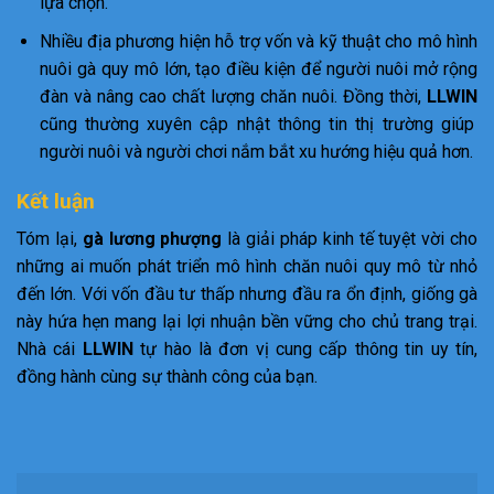
lựa chọn.
Nhiều địa phương hiện hỗ trợ vốn và kỹ thuật cho mô hình
nuôi gà quy mô lớn, tạo điều kiện để người nuôi mở rộng
đàn và nâng cao chất lượng chăn nuôi. Đồng thời,
LLWIN
cũng thường xuyên cập nhật thông tin thị trường giúp
người nuôi và người chơi nắm bắt xu hướng hiệu quả hơn.
Kết luận
Tóm lại,
gà lương phượng
là giải pháp kinh tế tuyệt vời cho
những ai muốn phát triển mô hình chăn nuôi quy mô từ nhỏ
đến lớn. Với vốn đầu tư thấp nhưng đầu ra ổn định, giống gà
này hứa hẹn mang lại lợi nhuận bền vững cho chủ trang trại.
Nhà cái
LLWIN
tự hào là đơn vị cung cấp thông tin uy tín,
đồng hành cùng sự thành công của bạn.