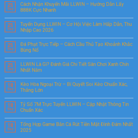
Cách Nhận Khuyến Mãi LLWIN – Hướng Dẫn Lấy
25
Th2
888K Cực Nhanh
Tuyển Dụng LLWIN – Cơ Hội Việc Làm Hấp Dẫn, Thu
25
Th2
Nhập Cao 2026
Đá Phạt Trực Tiếp – Cách Cầu Thủ Tạo Khoảnh Khắc
25
Th2
Bùng Nổ
LLWIN Là Gì? Đánh Giá Chi Tiết Sân Chơi Xanh Chín
25
Th2
Nhất Năm
Kèo Hòa Ngoại Trừ – Bí Quyết Soi Kèo Chuẩn Xác,
18
Th2
Thắng Lớn
Tỷ Số 7M Trực Tuyến LLWIN – Cập Nhật Thông Tin
18
Th2
Chuẩn Xác
Tổng Hợp Game Bắn Cá Rút Tiền Mặt Đình Đám Nhất
18
Th2
2025