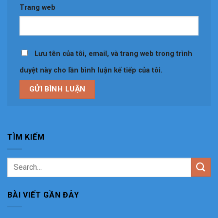
Trang web
Lưu tên của tôi, email, và trang web trong trình
duyệt này cho lần bình luận kế tiếp của tôi.
TÌM KIẾM
BÀI VIẾT GẦN ĐÂY