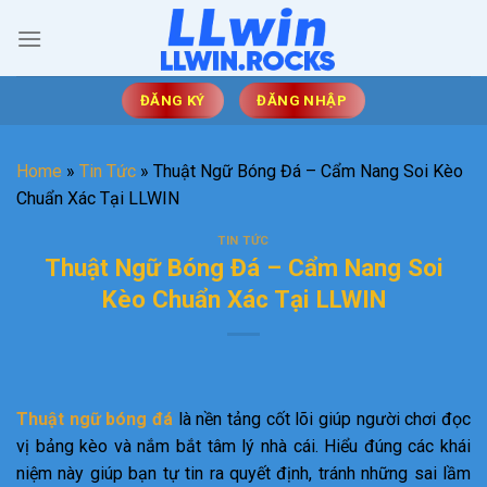
Bỏ
qua
nội
dung
ĐĂNG KÝ
ĐĂNG NHẬP
Home
»
Tin Tức
»
Thuật Ngữ Bóng Đá – Cẩm Nang Soi Kèo
Chuẩn Xác Tại LLWIN
TIN TỨC
Thuật Ngữ Bóng Đá – Cẩm Nang Soi
Kèo Chuẩn Xác Tại LLWIN
Thuật ngữ bóng đá
là nền tảng cốt lõi giúp người chơi đọc
vị bảng kèo và nắm bắt tâm lý nhà cái. Hiểu đúng các khái
niệm này giúp bạn tự tin ra quyết định, tránh những sai lầm