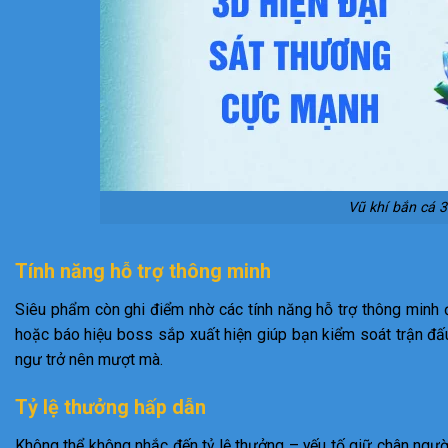
Vũ khí bắn cá 
Tính năng hỗ trợ thông minh
Siêu phẩm còn ghi điểm nhờ các tính năng hỗ trợ thông minh đ
hoặc báo hiệu boss sắp xuất hiện giúp bạn kiểm soát trận đấu
ngư trở nên mượt mà.
Tỷ lệ thưởng hấp dẫn
Không thể không nhắc đến tỷ lệ thưởng – yếu tố giữ chân người