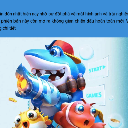
đón nhất hiện nay nhờ sự đột phá về mặt hình ảnh và trải nghiệ
c, phiên bản này còn mở ra không gian chiến đấu hoàn toàn mới. V
chi tiết.