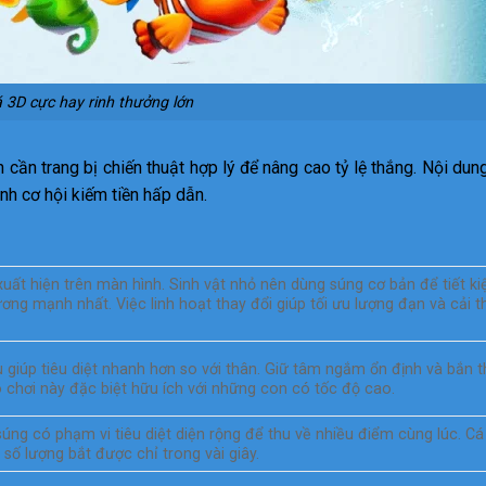
 3D cực hay rinh thưởng lớn
cần trang bị chiến thuật hợp lý để nâng cao tỷ lệ thắng. Nội dun
ành cơ hội kiếm tiền hấp dẫn.
 xuất hiện trên màn hình. Sinh vật nhỏ nên dùng súng cơ bản để tiết k
ng mạnh nhất. Việc linh hoạt thay đổi giúp tối ưu lượng đạn và cải t
ếu giúp tiêu diệt nhanh hơn so với thân. Giữ tâm ngắm ổn định và bắn 
 chơi này đặc biệt hữu ích với những con có tốc độ cao.
súng có phạm vi tiêu diệt diện rộng để thu về nhiều điểm cùng lúc. C
số lượng bắt được chỉ trong vài giây.