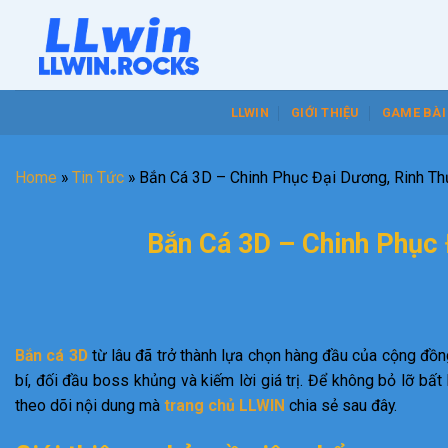
Bỏ
qua
nội
dung
LLWIN
GIỚI THIỆU
GAME BÀI
Home
»
Tin Tức
»
Bắn Cá 3D – Chinh Phục Đại Dương, Rinh T
Bắn Cá 3D – Chinh Phục 
Bắn cá 3D
từ lâu đã trở thành lựa chọn hàng đầu của cộng đồn
bí, đối đầu boss khủng và kiếm lời giá trị. Để không bỏ lỡ bấ
theo dõi nội dung mà
trang chủ LLWIN
chia sẻ sau đây.