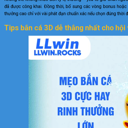
đã được công khai. Đồng thời, bổ sung các vòng bonus hoặc s
thưởng cao chỉ với vài phát đạn chuẩn xác nếu chọn đúng thời 
Tips bắn cá 3D dễ thắng nhất cho hội 