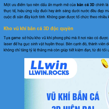
Một ưu điểm tạo nên dấu ấn mạnh mẽ của
bắn cá 3D
chính là
thực tế, hiệu ứng vẫy đuôi hay ánh sáng dưới nước đều đẹp mắ
cuộc đi săn đầy kịch tính. Không gian được tổ chức theo nhiều
Kho vũ khí bắn cá 3D độc quyền
Tựa game sở hữu kho vũ khí phong phú mà ít nơi nào có được. 
laser để hạ gục sinh vật huyền thoại. Bên cạnh đó, thành viên 
không chỉ tăng tỷ lệ thắng mà còn giúp tiết kiệm đạn, từ đó tối ư