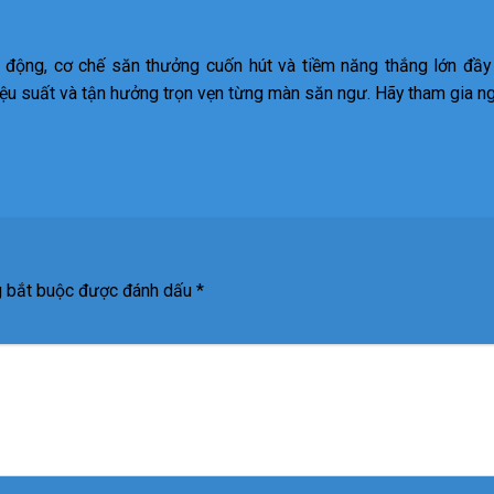
g động, cơ chế săn thưởng cuốn hút và tiềm năng thắng lớn đầy
iệu suất và tận hưởng trọn vẹn từng màn săn ngư. Hãy tham gia ng
g bắt buộc được đánh dấu
*