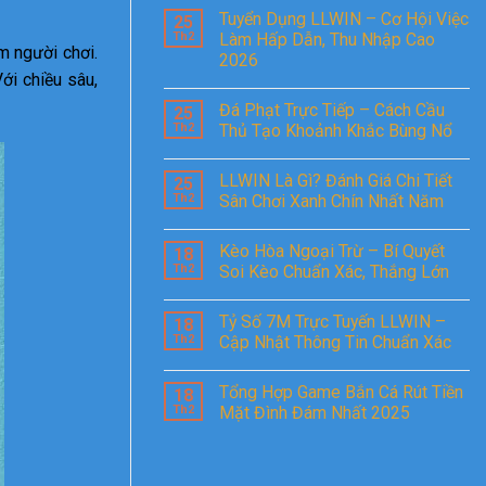
Tuyển Dụng LLWIN – Cơ Hội Việc
25
Th2
Làm Hấp Dẫn, Thu Nhập Cao
m người chơi.
2026
ới chiều sâu,
Đá Phạt Trực Tiếp – Cách Cầu
25
Th2
Thủ Tạo Khoảnh Khắc Bùng Nổ
LLWIN Là Gì? Đánh Giá Chi Tiết
25
Th2
Sân Chơi Xanh Chín Nhất Năm
Kèo Hòa Ngoại Trừ – Bí Quyết
18
Th2
Soi Kèo Chuẩn Xác, Thắng Lớn
Tỷ Số 7M Trực Tuyến LLWIN –
18
Th2
Cập Nhật Thông Tin Chuẩn Xác
Tổng Hợp Game Bắn Cá Rút Tiền
18
Th2
Mặt Đình Đám Nhất 2025